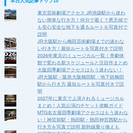
本日人気記事トップ10
東京芸術劇場アクセス JR池袋駅から迷わ
ない簡単な行き方！何分で着く？悪天候で
も安心安全な地下を通るルートを写真付で
説明
JR大阪駅から梅田芸術劇場までの迷わな
い行き方！最短ルートを写真付きで説明
2026年東京のミュージカル一覧！帝劇休
館で変わる新スケジュールと注目作まとめ
大阪四季劇場アクセスはもう迷わない！
JR大阪駅・阪急大阪梅田駅・地下鉄梅田
駅から行き方 最短ルートを写真付きで説
明
2027年に東京で上演されるミュージカル
まとめ！人気公演のチケット攻略ガイド
MTG名古屋四季劇場アクセスはもう迷わな
い！神宮前駅・熱田駅・熱田神宮西駅から
行き方を写真で説明 新幹線乗り換えも