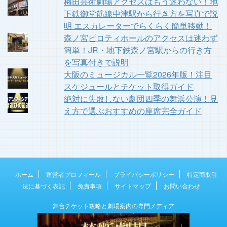
梅田芸術劇場アクセスはもう迷わない！地
下鉄御堂筋線中津駅から行き方を写真で説
明 エスカレーターでらくらく簡単移動！
森ノ宮ピロティホールのアクセスは迷わず
簡単！JR・地下鉄森ノ宮駅からの行き方
を写真付きで説明
大阪のミュージカル一覧2026年版！注目
スケジュールとチケット取得ガイド
絶対に失敗しない劇団四季の舞浜公演！見
え方で選ぶおすすめの座席完全ガイド
ホーム
運営者プロフィール
プライバシーポリシー
特定商取引
法に基づく表記
免責事項
サイトマップ
お問い合わせ
舞台チケット攻略と劇場案内の専門メディア