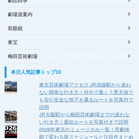
劇団四季
劇場道案内
双眼鏡
東宝
梅田芸術劇場
本日人気記事トップ10
東京芸術劇場アクセス JR池袋駅から迷わ
ない簡単な行き方！何分で着く？悪天候で
も安心安全な地下を通るルートを写真付で
説明
JR大阪駅から梅田芸術劇場までの迷わな
い行き方！最短ルートを写真付きで説明
2026年東京のミュージカル一覧！帝劇休
館で変わる新スケジュールと注目作まとめ