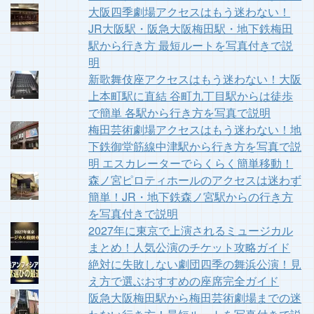
大阪四季劇場アクセスはもう迷わない！
JR大阪駅・阪急大阪梅田駅・地下鉄梅田
駅から行き方 最短ルートを写真付きで説
明
新歌舞伎座アクセスはもう迷わない！大阪
上本町駅に直結 谷町九丁目駅からは徒歩
で簡単 各駅から行き方を写真で説明
梅田芸術劇場アクセスはもう迷わない！地
下鉄御堂筋線中津駅から行き方を写真で説
明 エスカレーターでらくらく簡単移動！
森ノ宮ピロティホールのアクセスは迷わず
簡単！JR・地下鉄森ノ宮駅からの行き方
を写真付きで説明
2027年に東京で上演されるミュージカル
まとめ！人気公演のチケット攻略ガイド
絶対に失敗しない劇団四季の舞浜公演！見
え方で選ぶおすすめの座席完全ガイド
阪急大阪梅田駅から梅田芸術劇場までの迷