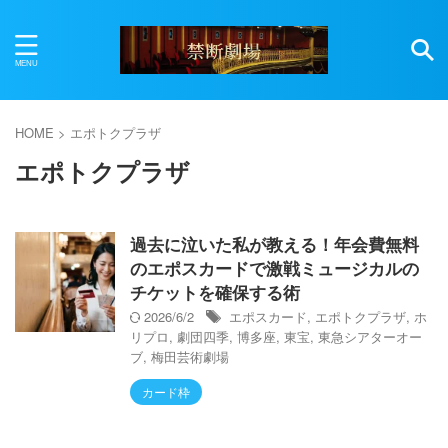
HOME
>
エポトクプラザ
エポトクプラザ
過去に泣いた私が教える！年会費無料
のエポスカードで激戦ミュージカルの
チケットを確保する術
2026/6/2
エポスカード
,
エポトクプラザ
,
ホ
リプロ
,
劇団四季
,
博多座
,
東宝
,
東急シアターオー
ブ
,
梅田芸術劇場
カード枠