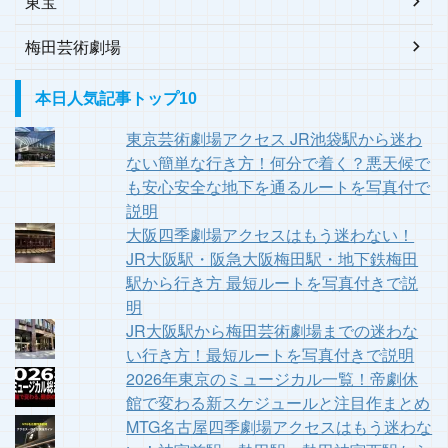
東宝
梅田芸術劇場
本日人気記事トップ10
東京芸術劇場アクセス JR池袋駅から迷わ
ない簡単な行き方！何分で着く？悪天候で
も安心安全な地下を通るルートを写真付で
説明
大阪四季劇場アクセスはもう迷わない！
JR大阪駅・阪急大阪梅田駅・地下鉄梅田
駅から行き方 最短ルートを写真付きで説
明
JR大阪駅から梅田芸術劇場までの迷わな
い行き方！最短ルートを写真付きで説明
2026年東京のミュージカル一覧！帝劇休
館で変わる新スケジュールと注目作まとめ
MTG名古屋四季劇場アクセスはもう迷わな