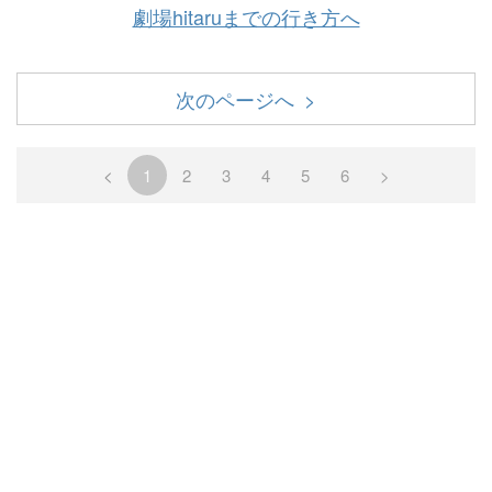
劇場hitaruまでの行き方へ
次のページへ >
<
1
2
3
4
5
6
>