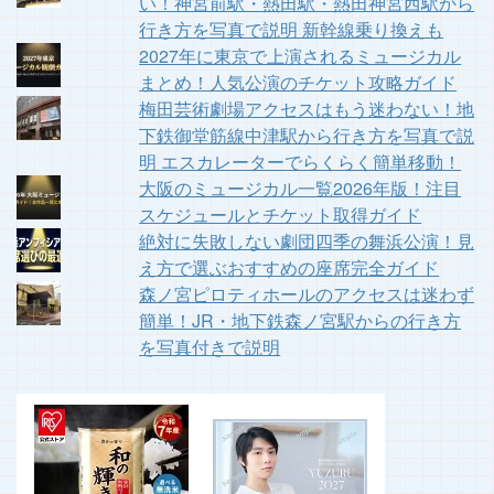
い！神宮前駅・熱田駅・熱田神宮西駅から
行き方を写真で説明 新幹線乗り換えも
2027年に東京で上演されるミュージカル
まとめ！人気公演のチケット攻略ガイド
梅田芸術劇場アクセスはもう迷わない！地
下鉄御堂筋線中津駅から行き方を写真で説
明 エスカレーターでらくらく簡単移動！
大阪のミュージカル一覧2026年版！注目
スケジュールとチケット取得ガイド
絶対に失敗しない劇団四季の舞浜公演！見
え方で選ぶおすすめの座席完全ガイド
森ノ宮ピロティホールのアクセスは迷わず
簡単！JR・地下鉄森ノ宮駅からの行き方
を写真付きで説明