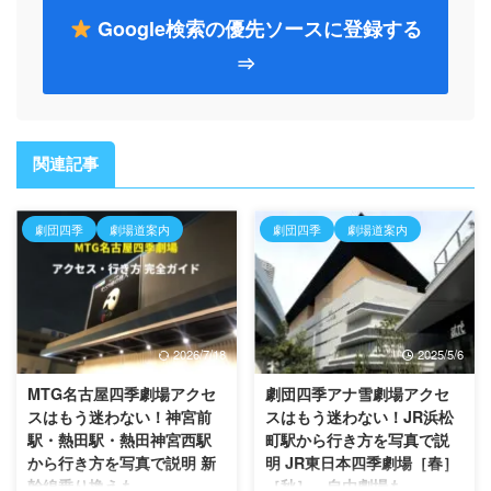
Google検索の優先ソースに登録する
⇒
関連記事
劇団四季
劇場道案内
劇団四季
劇場道案内
2026/7/18
2025/5/6
MTG名古屋四季劇場アクセ
劇団四季アナ雪劇場アクセ
スはもう迷わない！神宮前
スはもう迷わない！JR浜松
駅・熱田駅・熱田神宮西駅
町駅から行き方を写真で説
から行き方を写真で説明 新
明 JR東日本四季劇場［春］
幹線乗り換えも
［秋］、自由劇場も