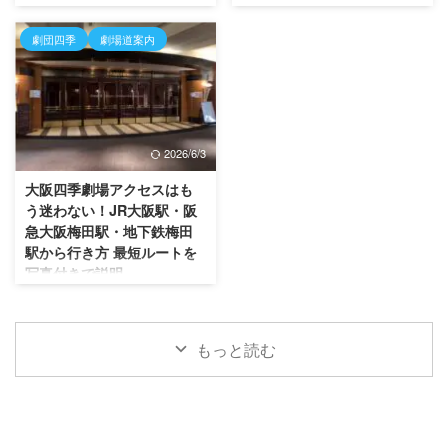
こんにちは。禁断劇場、運営者の
今回は、東京都港区、浜松町／竹
劇団四季
劇場道案内
「禁断」です。 今回は、愛知県
芝の複合商業施設・ウォーターズ
名古屋市熱田区にオープンした、
竹芝のシアター棟内にある、 劇
劇団四季名古屋公演の新たな拠
団四季の専用劇場・JR東日本四
点、「MTG名古屋四季劇場」への
季劇場［春］（アナと雪の女
行き方・アクセスルートを説明し
王）、JR東日本四季劇場［秋］
ます。 移転前の名駅南の旧劇場
（バック・トゥ・ザ・フューチャ
2026/6/3
は名古屋駅から徒歩で行けました
ー）、自由劇場への行き方・アク
が、新劇場は電車に乗り換えて、
セスルートを説明します！ この
大阪四季劇場アクセスはも
数駅先の各線最寄り駅まで移動
記事では、初めて行かれる方が迷
う迷わない！JR大阪駅・阪
し、そこから徒歩になります。
わないように、JR浜松町駅から
急大阪梅田駅・地下鉄梅田
初めて訪れる劇場って、ちゃんと
［春］・［秋］と、自由劇場まで
駅から行き方 最短ルートを
たどり着けるかどうか、迷わない
の歩き方を、どのサイトよりもわ
写真付きで説明
か、とても不安ですよね。 この
かりやすく、写真でご案内いたし
今回は、大阪市北区梅田にある劇
記事では、初めてMTG名古屋四季
ます！ あわせて都営地下鉄「大
団四季の専用劇場・大阪四季劇場
劇場へ訪れる方が迷われないよ
門駅」、東京モノレール「浜松町
までの行き方・アクセスルートを
う、名鉄「神宮前駅」、JR「熱
駅」、ゆりかもめ「竹芝駅」から
もっと読む
説明します！ 初めて行かれる方
田 …
の行 …
が迷わないように、各線大阪・梅
田駅から大阪四季劇場までの歩き
方を、写真付きでわかりやすくご
案内いたします！ （お急ぎの方