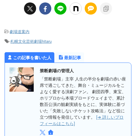
は） ＞JR大阪駅～大阪四季劇場
の行き方（地下ルート）をすぐ読
む ＞JR大阪駅～大阪四季劇場の
行き方（地上ルート）をすぐ読む
＞阪急大阪梅田駅～大阪四季劇場
-
劇場道案内
の行き方をすぐ読む ＞Osaka
Metro（地下鉄）梅田駅～大阪四
-
札幌文化芸術劇場hitaru
季劇場の行き方をすぐ読む 劇団
四季関西公演の拠 …
この記事を書いた人
最新記事
禁断劇場の管理人
「禁断劇場」主宰 人生の半分を劇場の赤い座
席で過ごしてきた、舞台・ミュージカルをこ
よなく愛する演劇ファン。 劇団四季、東宝、
ホリプロから本場ブロードウェイまで、累計
数百公演の観劇実績をもとに、実体験に基づ
いた「失敗しないチケット攻略法」など役に
立つ情報を発信しています。
[➔ 詳しいプロ
フィールはこちら]