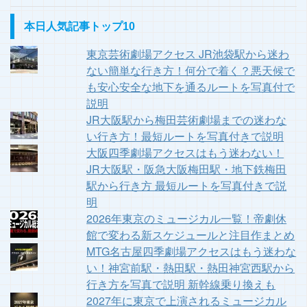
本日人気記事トップ10
東京芸術劇場アクセス JR池袋駅から迷わ
ない簡単な行き方！何分で着く？悪天候で
も安心安全な地下を通るルートを写真付で
説明
JR大阪駅から梅田芸術劇場までの迷わな
い行き方！最短ルートを写真付きで説明
大阪四季劇場アクセスはもう迷わない！
JR大阪駅・阪急大阪梅田駅・地下鉄梅田
駅から行き方 最短ルートを写真付きで説
明
2026年東京のミュージカル一覧！帝劇休
館で変わる新スケジュールと注目作まとめ
MTG名古屋四季劇場アクセスはもう迷わな
い！神宮前駅・熱田駅・熱田神宮西駅から
行き方を写真で説明 新幹線乗り換えも
2027年に東京で上演されるミュージカル