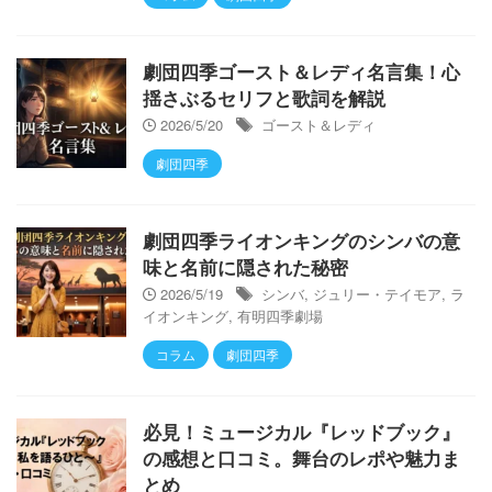
劇団四季ゴースト＆レディ名言集！心
揺さぶるセリフと歌詞を解説
2026/5/20
ゴースト＆レディ
劇団四季
劇団四季ライオンキングのシンバの意
味と名前に隠された秘密
2026/5/19
シンバ
,
ジュリー・テイモア
,
ラ
イオンキング
,
有明四季劇場
コラム
劇団四季
必見！ミュージカル『レッドブック』
の感想と口コミ。舞台のレポや魅力ま
とめ