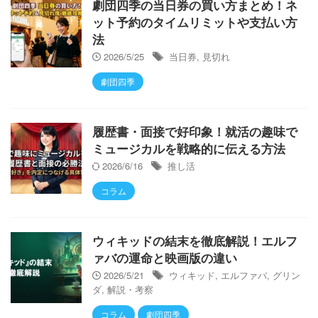
劇団四季の当日券の買い方まとめ！ネ
ット予約のタイムリミットや支払い方
法
2026/5/25
当日券
,
見切れ
劇団四季
履歴書・面接で好印象！就活の趣味で
ミュージカルを戦略的に伝える方法
2026/6/16
推し活
コラム
ウィキッドの結末を徹底解説！エルフ
ァバの運命と映画版の違い
2026/5/21
ウィキッド
,
エルファバ
,
グリン
ダ
,
解説・考察
コラム
劇団四季