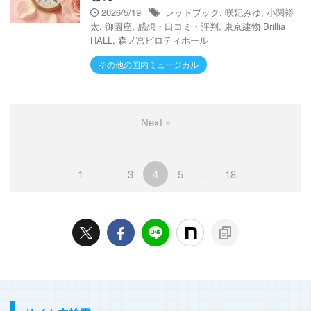
2026/5/19
レッドブック
,
咲妃みゆ
,
小関裕
太
,
御園座
,
感想・口コミ・評判
,
東京建物 Brillia
HALL
,
森ノ宮ピロティホール
その他の国内ミュージカル
Next »
1
…
3
4
5
…
18