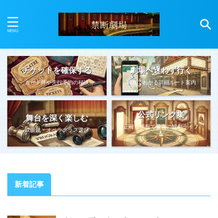
チケットを確保する
劇場へ迷わず行く
カード枠や先行予約の秘訣
写真でわかる詳細ルート案内
公式リンク集
舞台を深く楽しむ
正確な情報で最高の観劇ライフ
双眼鏡・オペラグラス選び
を
新着記事