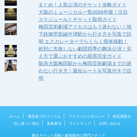
まとめ！人気公演のチケット攻略ガイド
大阪のミュージカル一覧2026年版！注目
スケジュールとチケット取得ガイド
梅田芸術劇場アクセスはもう迷わない！地
下鉄御堂筋線中津駅から行き方を写真で説
明 エスカレーターでらくらく簡単移動！
絶対に失敗しない劇団四季の舞浜公演！見
え方で選ぶおすすめの座席完全ガイド
阪急大阪梅田駅から梅田芸術劇場までの迷
わない行き方！最短ルートを写真付きで説
明
ホーム
運営者プロフィール
プライバシーポリシー
特定商取引
法に基づく表記
免責事項
サイトマップ
お問い合わせ
舞台チケット攻略と劇場案内の専門メディア