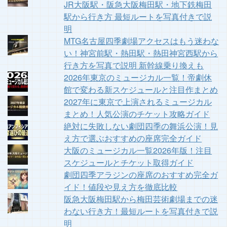
JR大阪駅・阪急大阪梅田駅・地下鉄梅田
駅から行き方 最短ルートを写真付きで説
明
MTG名古屋四季劇場アクセスはもう迷わな
い！神宮前駅・熱田駅・熱田神宮西駅から
行き方を写真で説明 新幹線乗り換えも
2026年東京のミュージカル一覧！帝劇休
館で変わる新スケジュールと注目作まとめ
2027年に東京で上演されるミュージカル
まとめ！人気公演のチケット攻略ガイド
絶対に失敗しない劇団四季の舞浜公演！見
え方で選ぶおすすめの座席完全ガイド
大阪のミュージカル一覧2026年版！注目
スケジュールとチケット取得ガイド
劇団四季アラジンの座席のおすすめ完全ガ
イド！値段や見え方を徹底比較
阪急大阪梅田駅から梅田芸術劇場までの迷
わない行き方！最短ルートを写真付きで説
明