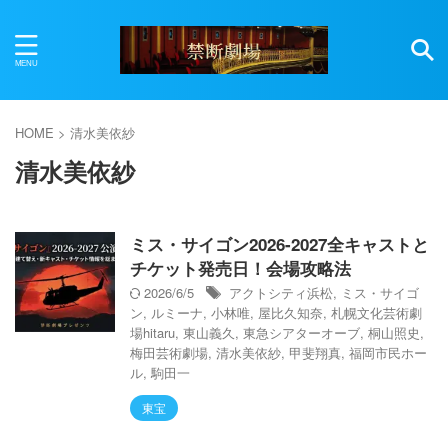
HOME
>
清水美依紗
清水美依紗
ミス・サイゴン2026-2027全キャストと
チケット発売日！会場攻略法
2026/6/5
アクトシティ浜松
,
ミス・サイゴ
ン
,
ルミーナ
,
小林唯
,
屋比久知奈
,
札幌文化芸術劇
場hitaru
,
東山義久
,
東急シアターオーブ
,
桐山照史
,
梅田芸術劇場
,
清水美依紗
,
甲斐翔真
,
福岡市民ホー
ル
,
駒田一
東宝