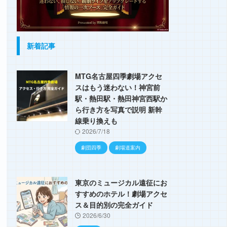
新着記事
MTG名古屋四季劇場アクセ
スはもう迷わない！神宮前
駅・熱田駅・熱田神宮西駅か
ら行き方を写真で説明 新幹
線乗り換えも
2026/7/18
劇団四季
劇場道案内
東京のミュージカル遠征にお
すすめのホテル！劇場アクセ
ス＆目的別の完全ガイド
2026/6/30