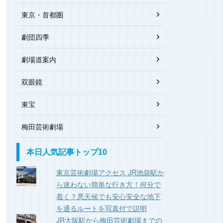
東京・首都圏
劇団四季
劇場道案内
双眼鏡
東宝
梅田芸術劇場
本日人気記事トップ10
東京芸術劇場アクセス JR池袋駅か
ら迷わない簡単な行き方！何分で
着く？悪天候でも安心安全な地下
を通るルートを写真付で説明
JR大阪駅から梅田芸術劇場までの