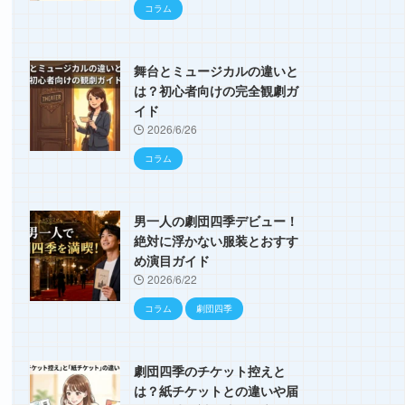
コラム
舞台とミュージカルの違いと
は？初心者向けの完全観劇ガ
イド
2026/6/26
コラム
男一人の劇団四季デビュー！
絶対に浮かない服装とおすす
め演目ガイド
2026/6/22
コラム
劇団四季
劇団四季のチケット控えと
は？紙チケットとの違いや届