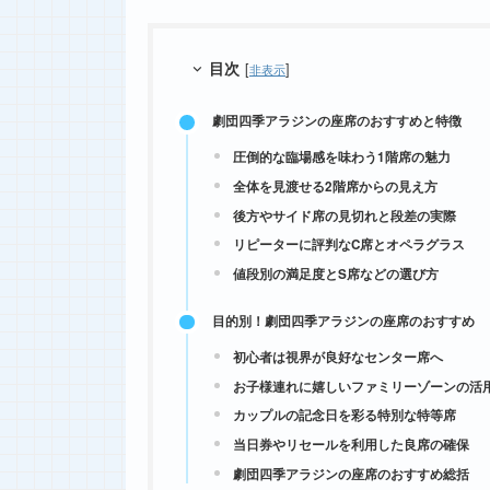
目次
[
]
非表示
劇団四季アラジンの座席のおすすめと特徴
圧倒的な臨場感を味わう1階席の魅力
全体を見渡せる2階席からの見え方
後方やサイド席の見切れと段差の実際
リピーターに評判なC席とオペラグラス
値段別の満足度とS席などの選び方
目的別！劇団四季アラジンの座席のおすすめ
初心者は視界が良好なセンター席へ
お子様連れに嬉しいファミリーゾーンの活
カップルの記念日を彩る特別な特等席
当日券やリセールを利用した良席の確保
劇団四季アラジンの座席のおすすめ総括