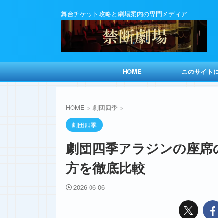
舞台チケット攻略と劇場案内の専門メディア
HOME
このサイト
HOME
>
劇団四季
>
劇団四季
劇団四季アラジンの座席
方を徹底比較
2026-06-06