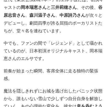
ャストの
と
、その後、
岡本瑞恵さん
三井莉穂さん
谷
、
、
が次々と
原志音さん
森川温子さん
中原詩乃さん
デビューし、劇団四季が誇る屈指のボーカリストた
ちが、堂々名を連ねています。
中でも、ファンの間で「レジェンド」として囁かれ
ているのが、日本初演オリジナルキャスト、岡本瑞
恵さんのエルサです。
前奏が始まった瞬間、客席全体に走る独特の緊張
感。
魔法を隠しきれずにお城を逃げ出したパニック状態
から、誰もいない雪山で少しずつ自分自身を解放し
ていく、あの心理的な変化を、彼女は
息を呑むよう