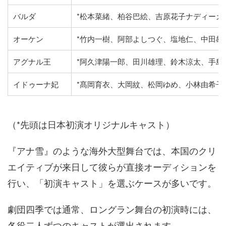
バルダ
*松本菜緒、柏谷巴絵、吉原花子ナディーカ
オーケン
*竹内一樹、阿部よしつぐ、塩地仁、中田雄
アグナル王
*阿久津陽一郎、田川雄理、鈴木涼太、手島
イドゥーナ妃
*髙岡育衣、大岡紋、松岡ゆめ、小林由希子
（*先頭は日本初演オリジナルキャスト）
『アナ雪』のような海外大型舞台では、本国のクリ
エイティブが来日して彼らが直接オーディションを
行い、「初演キャスト」を選ぶケースが多いです。
劇団四季では通常、ロングラン舞台の初演時には、
各役二人ずつのキャストが選出されます。