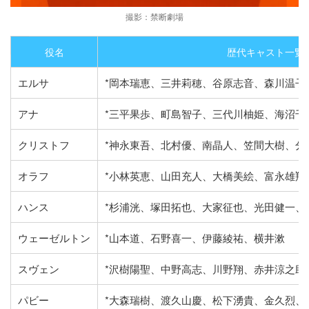
撮影：禁断劇場
役名
歴代キャスト一覧(2
エルサ
*岡本瑞恵、三井莉穂、谷原志音、森川温子
アナ
*三平果歩、町島智子、三代川柚姫、海沼千
クリストフ
*神永東吾、北村優、南晶人、笠間大樹、分
オラフ
*小林英恵、山田充人、大橋美絵、富永雄翔
ハンス
*杉浦洸、塚田拓也、大家征也、光田健一、
ウェーゼルトン
*山本道、石野喜一、伊藤綾祐、横井漱
スヴェン
*沢樹陽聖、中野高志、川野翔、赤井涼之助
パビー
*大森瑞樹、渡久山慶、松下湧貴、金久烈、