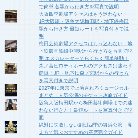
で簡単 各駅から行き方を写真で説明
大阪四季劇場アクセスはもう迷わない！
JR大阪駅・阪急大阪梅田駅・地下鉄梅田
駅から行き方 最短ルートを写真付きで説
明
梅田芸術劇場アクセスはもう迷わない！地
下鉄御堂筋線中津駅から行き方を写真で説
明 エスカレーターでらくらく簡単移動！
森ノ宮ピロティホールのアクセスは迷わず
簡単！JR・地下鉄森ノ宮駅からの行き方
を写真付きで説明
2027年に東京で上演されるミュージカル
まとめ！人気公演のチケット攻略ガイド
阪急大阪梅田駅から梅田芸術劇場までの迷
わない行き方！最短ルートを写真付きで説
明
絶対に失敗しない劇団四季の舞浜公演！見
え方で選ぶおすすめの座席完全ガイド