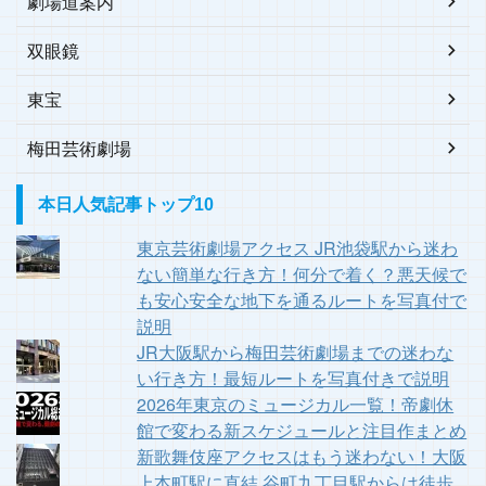
劇場道案内
双眼鏡
東宝
梅田芸術劇場
本日人気記事トップ10
東京芸術劇場アクセス JR池袋駅から迷わ
ない簡単な行き方！何分で着く？悪天候で
も安心安全な地下を通るルートを写真付で
説明
JR大阪駅から梅田芸術劇場までの迷わな
い行き方！最短ルートを写真付きで説明
2026年東京のミュージカル一覧！帝劇休
館で変わる新スケジュールと注目作まとめ
新歌舞伎座アクセスはもう迷わない！大阪
上本町駅に直結 谷町九丁目駅からは徒歩