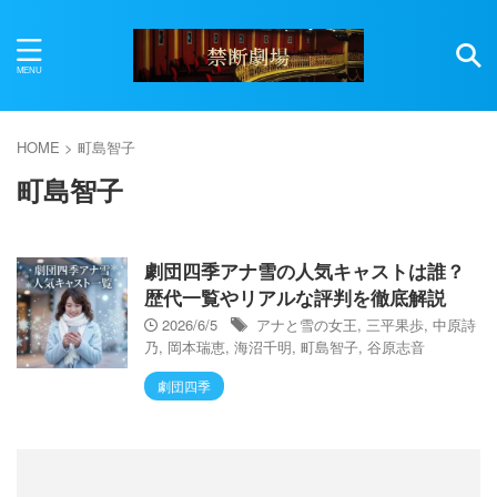
HOME
>
町島智子
町島智子
劇団四季アナ雪の人気キャストは誰？
歴代一覧やリアルな評判を徹底解説
2026/6/5
アナと雪の女王
,
三平果歩
,
中原詩
乃
,
岡本瑞恵
,
海沼千明
,
町島智子
,
谷原志音
劇団四季