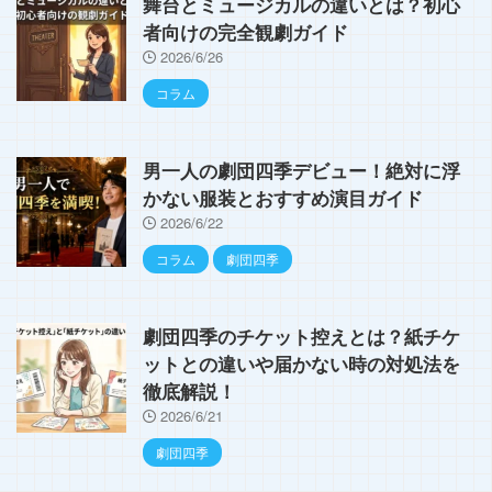
舞台とミュージカルの違いとは？初心
者向けの完全観劇ガイド
2026/6/26
コラム
男一人の劇団四季デビュー！絶対に浮
かない服装とおすすめ演目ガイド
2026/6/22
コラム
劇団四季
劇団四季のチケット控えとは？紙チケ
ットとの違いや届かない時の対処法を
徹底解説！
2026/6/21
劇団四季