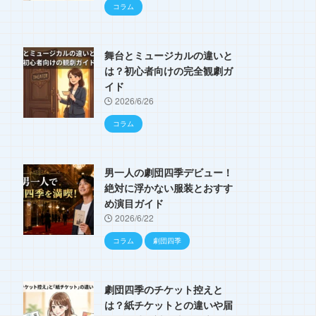
コラム
舞台とミュージカルの違いと
は？初心者向けの完全観劇ガ
イド
2026/6/26
コラム
男一人の劇団四季デビュー！
絶対に浮かない服装とおすす
め演目ガイド
2026/6/22
コラム
劇団四季
劇団四季のチケット控えと
は？紙チケットとの違いや届