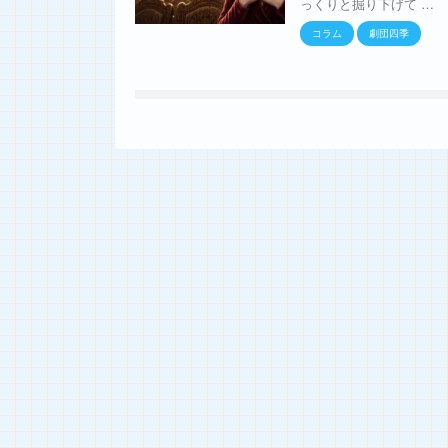
っくりと掘り下げて …
コラム
劇団四季