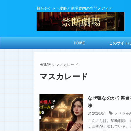
舞台チケット攻略と劇場案内の専門メディア
HOME
このサイト
HOME
>
マスカレード
マスカレード
なぜ猿なのか？舞台
味
2026/6/1
オペラ座
こんにちは。禁断劇場、
団四季が上演している、