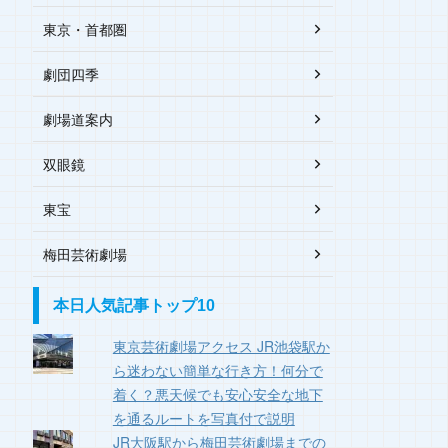
東京・首都圏
劇団四季
劇場道案内
双眼鏡
東宝
梅田芸術劇場
本日人気記事トップ10
東京芸術劇場アクセス JR池袋駅か
ら迷わない簡単な行き方！何分で
着く？悪天候でも安心安全な地下
を通るルートを写真付で説明
JR大阪駅から梅田芸術劇場までの