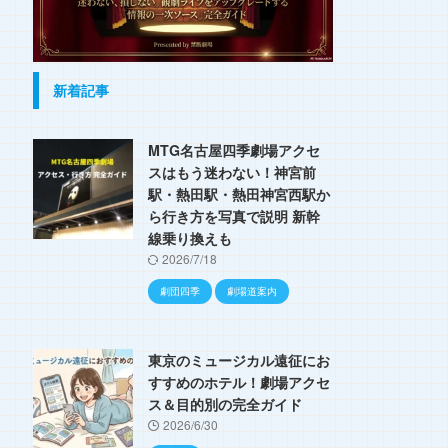
新着記事
MTG名古屋四季劇場アクセ
スはもう迷わない！神宮前
駅・熱田駅・熱田神宮西駅か
ら行き方を写真で説明 新幹
線乗り換えも
2026/7/18
劇団四季
劇場道案内
東京のミュージカル遠征にお
すすめのホテル！劇場アクセ
ス＆目的別の完全ガイド
2026/6/30