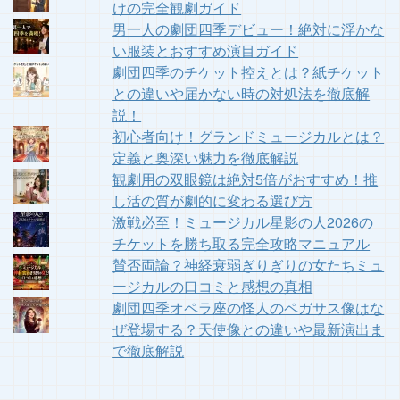
けの完全観劇ガイド
男一人の劇団四季デビュー！絶対に浮かな
い服装とおすすめ演目ガイド
劇団四季のチケット控えとは？紙チケット
との違いや届かない時の対処法を徹底解
説！
初心者向け！グランドミュージカルとは？
定義と奥深い魅力を徹底解説
観劇用の双眼鏡は絶対5倍がおすすめ！推
し活の質が劇的に変わる選び方
激戦必至！ミュージカル星影の人2026の
チケットを勝ち取る完全攻略マニュアル
賛否両論？神経衰弱ぎりぎりの女たちミュ
ージカルの口コミと感想の真相
劇団四季オペラ座の怪人のペガサス像はな
ぜ登場する？天使像との違いや最新演出ま
で徹底解説