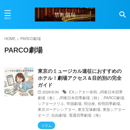
HOME
>
PARCO劇場
PARCO劇場
東京のミュージカル遠征におすすめの
ホテル！劇場アクセス＆目的別の完全
ガイド
2026/6/30
EXシアター有明
,
JR東日本四季
劇場［春］
,
JR東日本四季劇場［秋］
,
PARCO劇場
,
シアタークリエ
,
帝国劇場
,
明治座
,
有明四季劇場
,
東京ガーデンシアター
,
東京宝塚劇場
,
東急シアター
オーブ
,
自由劇場
,
電通四季劇場［海］
コラム