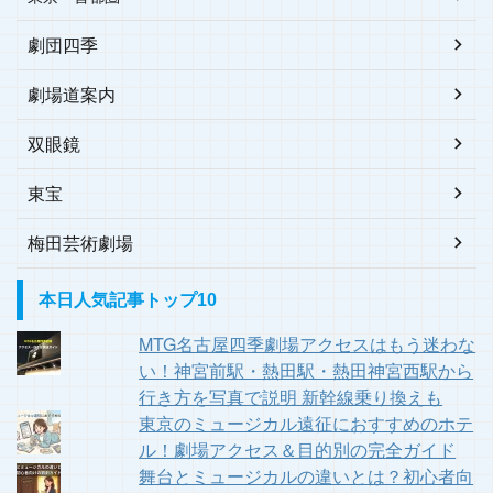
劇団四季
劇場道案内
双眼鏡
東宝
梅田芸術劇場
本日人気記事トップ10
MTG名古屋四季劇場アクセスはもう迷わな
い！神宮前駅・熱田駅・熱田神宮西駅から
行き方を写真で説明 新幹線乗り換えも
東京のミュージカル遠征におすすめのホテ
ル！劇場アクセス＆目的別の完全ガイド
舞台とミュージカルの違いとは？初心者向